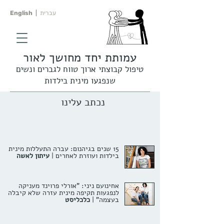
עברית
|
English
עמותת יחד מחושך לאור
טיפול קבוצתי ארוך טווח לגברים ונשים
שנפגעו מינית בילדות
נכתב עלינו
15 שנים בגיהנום: עברה התעללות מינית
בילדות ועוזרת לאחרים |
עיתון לאשה
אחינועם ניני: "אורלי פרוינד מעניקה
לנפגעות תקיפה מינית עזרה שלא קיבלה
בעצמה"
|
כלכליסט